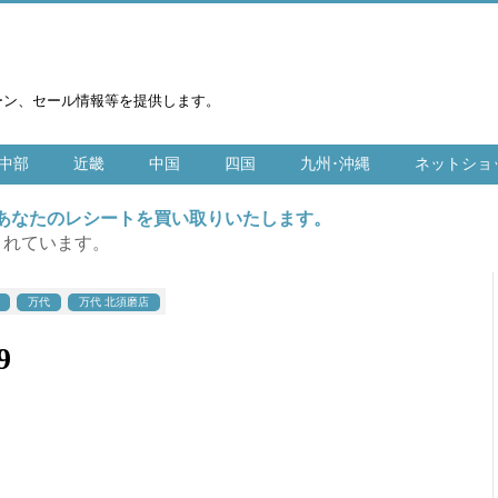
ーン、セール情報等を提供します。
中部
近畿
中国
四国
九州･沖縄
ネットショ
はあなたのレシートを買い取りいたします。
まれています。
万代
万代 北須磨店
9