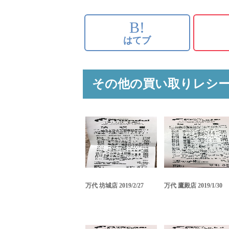
B!
はてブ
その他の買い取りレシ
万代 坊城店 2019/2/27
万代 鷹殿店 2019/1/30