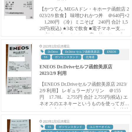
【かつてん MEGAドン・キホーテ函館店 2
023/2/9 飲食】 味噌ひれかつ丼 ＠640円×2
1,280円 （冷）ミニそば 240円 合計 1,5
20円(税込) ★3名で飲食 ■電子マネー支払
い 初めて食べました。 店の外のサンプル
写真を見て入...
2023年2月9日木曜日
Dr.Drive
Dr.Drive セルフ函館美原店
ENEOS
SS
ガソリンスタンド
北海道
ENEOS Dr.Driveセルフ函館美原店
2023/2/9 利用
【ENEOS Dr.Driveセルフ函館美原店 2023/
2/9 利用】 レギュラーガソリン ＠155
円 17.78L 2,755円 合計 2,755円(税込) エ
ネオスのエネキーというものを使ってガソ
リンを入れました。とてもスムーズに給油
できて便利です。 ...
2023年2月9日木曜日
SS
ガソリンスタンド
ユニサーオイル