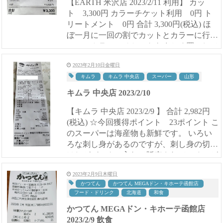
【EARTH 米沢店 2023/2/11 利用】 カッ
ト 3,300円 カラーチケット利用 0円 ト
リートメント 0円 合計 3,300円(税込) ほ
ぼ一月に一回の割でカットとカラーに行く
ので、カラーのチケットをまとめ買いして
います。 まとめ買いした次...
2023年2月10日金曜日
キムラ
キムラ 中央店
スーパー
山形
キムラ 中央店 2023/2/10
【キムラ 中央店 2023/2/9 】 合計 2,982円
(税込) ☆今回獲得ポイント 23ポイント こ
のスーパーは海産物も新鮮です。 いろい
ろな刺し身があるのですが、刺し身の切れ
はしがパックに入れて販売されているのが
お買得です。 いろいろな種類の刺し身が...
2023年2月9日木曜日
かつてん
かつてん MEGAドン・キホーテ函館店
フード・ドリンク
北海道
和食
かつてん MEGAドン・キホーテ函館店
2023/2/9 飲食