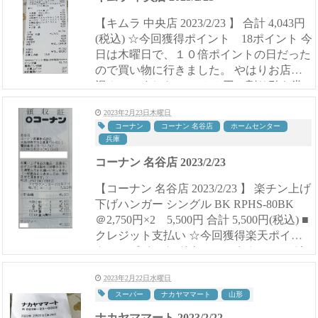
【キムラ 中央店 2023/2/23 】 合計 4,043円
(税込) ☆今回獲得ポイント 18ポイント 今
日は木曜日で、１０倍ポイントの日だった
ので買い物に行きました。 やはりお店は
混んでいました。 ５００円の割り引き券
がもらえましたが、５００円の割り引...
2023年2月23日木曜日
コーナン
コーナン 名谷店
ホームセンター
兵庫
コーナン 名谷店 2023/2/23
【コーナン 名谷店 2023/2/23 】 楽チン上げ
下げハンガー シングル BK RPHS-80BK
＠2,750円×2 5,500円 合計 5,500円(税込) ■
クレジット支払い ☆今回獲得楽天ポイン
ト 25ポイント ドウシシャさんのハンガ
ーラックが在庫処分で...
2023年2月22日水曜日
スーパー
ナカヤママート
山形
ナカヤママート 2023/2/22