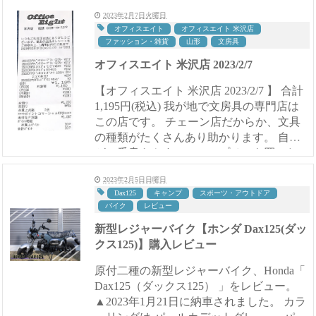
4...
2023年2月7日火曜日
オフィスエイト
オフィスエイト 米沢店
ファッション・雑貨
山形
文房具
オフィスエイト 米沢店 2023/2/7
【オフィスエイト 米沢店 2023/2/7 】 合計
1,195円(税込) 我が地で文房具の専門店は
この店です。 チェーン店だからか、文具
の種類がたくさんあり助かります。 自分
が一番書きやすいシャープペンを買いたい
ので、試し書きができるコーナーがもっと
2023年2月5日日曜日
あると...
Dax125
キャンプ
スポーツ・アウトドア
バイク
レビュー
新型レジャーバイク【ホンダ Dax125(ダッ
クス125)】購入レビュー
原付二種の新型レジャーバイク、Honda「
Dax125（ダックス125） 」をレビュー。
▲2023年1月21日に納車されました。 カラ