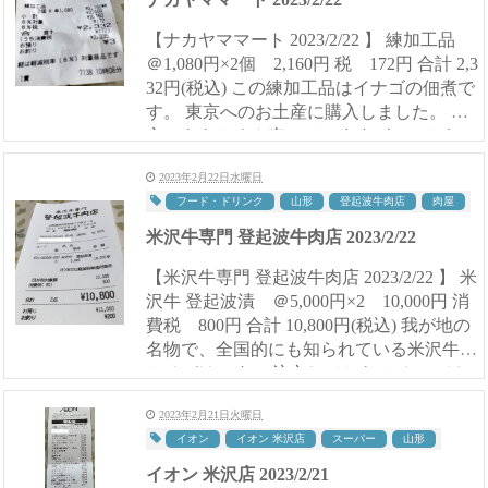
【ナカヤママート 2023/2/22 】 練加工品
＠1,080円×2個 2,160円 税 172円 合計 2,3
32円(税込) この練加工品はイナゴの佃煮で
す。 東京へのお土産に購入しました。 東
京にももちろん売っていますが、こちらの
イナゴの佃煮のほう...
2023年2月22日水曜日
フード・ドリンク
山形
登起波牛肉店
肉屋
米沢牛専門 登起波牛肉店 2023/2/22
【米沢牛専門 登起波牛肉店 2023/2/22 】 米
沢牛 登起波漬 ＠5,000円×2 10,000円 消
費税 800円 合計 10,800円(税込) 我が地の
名物で、全国的にも知られている米沢牛の
みそづけです。 注文してからみそにつけ
ますので、購入して...
2023年2月21日火曜日
イオン
イオン 米沢店
スーパー
山形
イオン 米沢店 2023/2/21