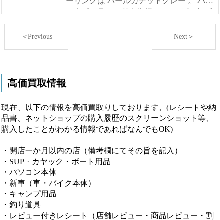
ーリングは パールカデットグレー 。 パー
ルネビュラレッドも格好いいのですが、今
乗っている ハンターカブCT125 のカラー
が...
＜Previous
Next＞
高価買取情報
現在、以下の情報を高価買取りしております。(レシートや納
品書、ネットショップの購入履歴のスクリーンショット等、
購入したことがわかる情報であればなんでもOK)
・開店一か月以内の店（備考欄にてその旨を記入）
・SUP・カヤック・ボート用品
・パソコン本体
・新車（車・バイク本体）
・キャンプ用品
・釣り道具
・レビュー付きレシート（店舗レビュー・商品レビュー・割