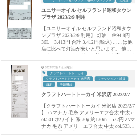
ユニサーオイル セルフランド昭和タウンプラザ
北海道
ユニサーオイル セルフランド昭和タウン
プラザ 2023/2/9 利用
【ユニサーオイル セルフランド昭和タウ
ンプラザ 2023/2/9 利用】 灯油 ＠94.8円
36L 3,413円 合計 3,412円(税込) ここは他
店に比べて灯油が安いと思います。 他社
のクレジットカードで支払っても安いのは
助かります。 灯油もセルフで...
2023年2月7日火曜日
クラフトハートトーカイ
クラフトハートトーカイ 米沢店
ファッション・雑貨
山形
手芸用品
クラフトハートトーカイ 米沢店 2023/2/7
【クラフトハートトーカイ 米沢店 2023/2/7
】 ハマナカ 毛糸 アメリーエフ合太 中太 c
ol.501 ホワイト 系 30g 約130m 572円 ハマ
ナカ 毛糸 アメリーエフ合太 中太 col.523
グレー 系 30g 約130m ＠572円×7個 4,00