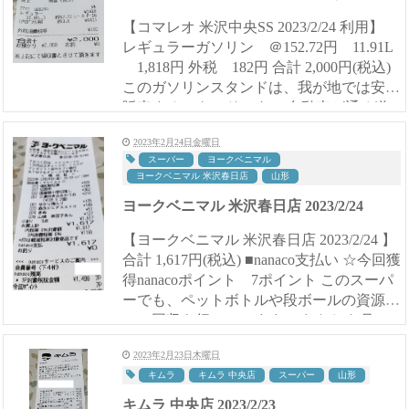
【コマレオ 米沢中央SS 2023/2/24 利用】
レギュラーガソリン ＠152.72円 11.91L
1,818円 外税 182円 合計 2,000円(税込)
このガソリンスタンドは、我が地では安く
販売するスタンドです。 自動車が通る道
路には、雪がほ...
2023年2月24日金曜日
スーパー
ヨークベニマル
ヨークベニマル 米沢春日店
山形
ヨークベニマル 米沢春日店 2023/2/24
【ヨークベニマル 米沢春日店 2023/2/24 】
合計 1,617円(税込) ■nanaco支払い ☆今回獲
得nanacoポイント 7ポイント このスーパ
ーでも、ペットボトルや段ボールの資源ゴ
ミの回収を行っています。 わたしも月に
一度くらいペットボトルや段ボー...
2023年2月23日木曜日
キムラ
キムラ 中央店
スーパー
山形
キムラ 中央店 2023/2/23