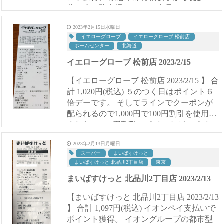
分程度。駐車場はなし。 食品はもちろ
ん、日用品まで揃えるため利用はし...
2023年2月15日水曜日
イエローグローブ
イエローグローブ 松前店
ホームセンター
北海道
イエローグローブ 松前店 2023/2/15
【イエローグローブ 松前店 2023/2/15 】 合
計 1,020円(税込) ５のつく日はポイント６
倍デーです。 そしてラインでクーポンが
配られるので1,000円で100円割引を使用し
ました。 100円割引＋ポイントが24ポイン
トついたので この日を狙って日用品...
2023年2月13日月曜日
スーパー
まいばすけっと
まいばすけっと 北品川2丁目店
東京
まいばすけっと 北品川2丁目店 2023/2/13
【まいばすけっと 北品川2丁目店 2023/2/13
】 合計 1,097円(税込) イオンペイ支払いで
ポイント獲得。 イオングループの都市型