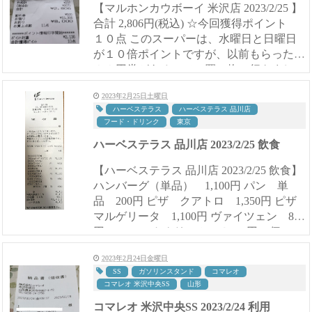
【マルホンカウボーイ 米沢店 2023/2/25 】
合計 2,806円(税込) ☆今回獲得ポイント
１０点 このスーパーは、水曜日と日曜日
が１０倍ポイントですが、以前もらった５
００円券があるので、買い物に行きまし
た。 レタスやブロッコリーが安かったで
2023年2月25日土曜日
す。 ...
ハーベステラス
ハーベステラス 品川店
フード・ドリンク
東京
ハーベステラス 品川店 2023/2/25 飲食
【ハーベステラス 品川店 2023/2/25 飲食】
ハンバーグ（単品） 1,100円 パン 単
品 200円 ピザ クアトロ 1,350円 ピザ
マルゲリータ 1,100円 ヴァイツェン 880
円 ミニソフトクリーム ＠390円×2個 78
0円 合計 5,41...
2023年2月24日金曜日
SS
ガソリンスタンド
コマレオ
コマレオ 米沢中央SS
山形
コマレオ 米沢中央SS 2023/2/24 利用