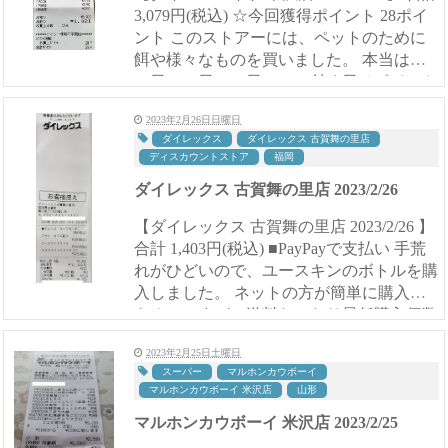
3,079円(税込) ☆今回獲得ポイント 28ポイ
ント このストアーには、ペットのために
餌や様々なものを買いました。 本当は、
８日、18日、28日の８の付く日はポイント
が５倍になるので、この日に買いた...
2023年2月26日日曜日
ダイレックス
ダイレックス 古賀舞の里店
ディスカウントストア
福岡
ダイレックス 古賀舞の里店 2023/2/26
【ダイレックス 古賀舞の里店 2023/2/26 】
合計 1,403円(税込) ■PayPayで支払い 手荒
れがひどいので、ユースキンのボトルを購
入しました。 ネットの方が簡単に購入で
きるのですが、送料だったり最低購入個数
だったりと色々縛りがきついので…。...
2023年2月25日土曜日
スーパー
マルホンカウボーイ
マルホンカウボーイ 米沢店
山形
マルホンカウボーイ 米沢店 2023/2/25