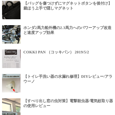
【バッグを傷つけずにマグネットボタンを後付け】
裁ほう上手で隠しマグネット
ホンダ2馬力船外機の2.3馬力へのパワーアップ改造
と速度アップ効果
COKKI PAN （コッキパン） 2019/5/2
【トイレ手洗い器の水漏れ修理】DIYレビュー/アラ
ウーノ
【すべり出し窓の虫対策】電撃殺虫器/電気蚊取り器
の使用レビュー