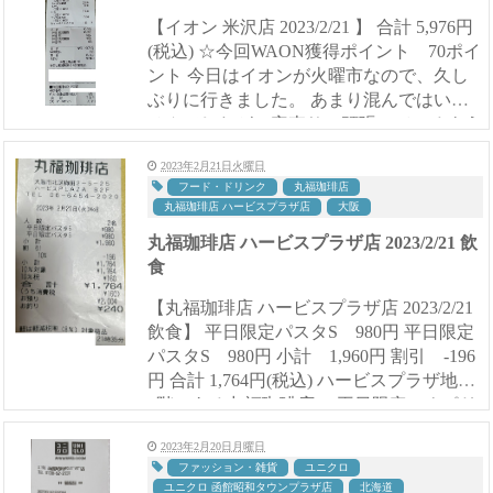
【イオン 米沢店 2023/2/21 】 合計 5,976円
(税込) ☆今回WAON獲得ポイント 70ポイ
ント 今日はイオンが火曜市なので、久し
ぶりに行きました。 あまり混んではいま
せんでしたが、安売りに頑張っているよう
すがみられました。 いつものよう...
2023年2月21日火曜日
フード・ドリンク
丸福珈琲店
丸福珈琲店 ハービスプラザ店
大阪
丸福珈琲店 ハービスプラザ店 2023/2/21 飲
食
【丸福珈琲店 ハービスプラザ店 2023/2/21
飲食】 平日限定パスタS 980円 平日限定
パスタS 980円 小計 1,960円 割引 -196
円 合計 1,764円(税込) ハービスプラザ地下
2階にある丸福珈琲店。 平日限定のナポリ
タンが美味しそう...
2023年2月20日月曜日
ファッション・雑貨
ユニクロ
ユニクロ 函館昭和タウンプラザ店
北海道