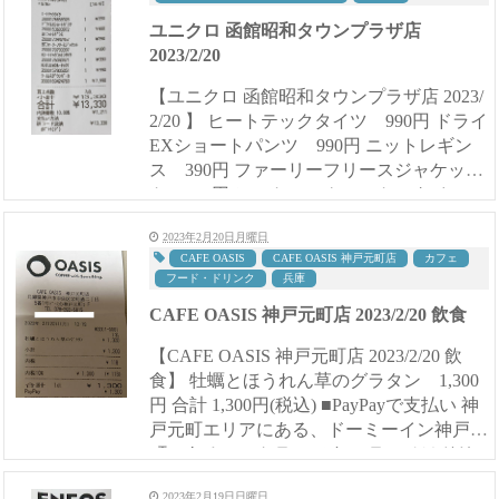
ユニクロ 函館昭和タウンプラザ店
2023/2/20
【ユニクロ 函館昭和タウンプラザ店 2023/
2/20 】 ヒートテックタイツ 990円 ドライ
EXショートパンツ 990円 ニットレギン
ス 390円 ファーリーフリースジャケッ
ト 990円 ヒートテックコットンタイツ
990円 クールネックT 990円 シームレス
2023年2月20日月曜日
ダウン...
CAFE OASIS
CAFE OASIS 神戸元町店
カフェ
フード・ドリンク
兵庫
CAFE OASIS 神戸元町店 2023/2/20 飲食
【CAFE OASIS 神戸元町店 2023/2/20 飲
食】 牡蠣とほうれん草のグラタン 1,300
円 合計 1,300円(税込) ■PayPayで支払い 神
戸元町エリアにある、ドーミーイン神戸元
町にあるレストランです。 ランチはドリ
ンクにスープが飲み放題で...
2023年2月19日日曜日