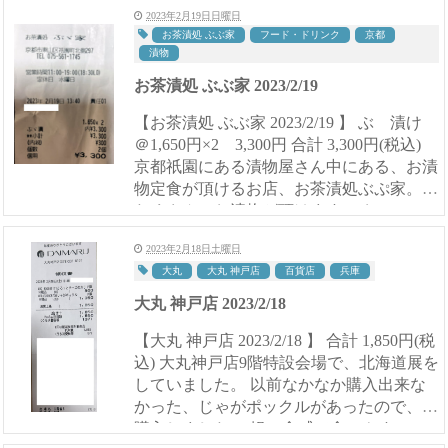
2023年2月19日日曜日
お茶漬処 ぶぶ家
フード・ドリンク
京都
漬物
お茶漬処 ぶぶ家 2023/2/19
【お茶漬処 ぶぶ家 2023/2/19 】 ぶゞ漬け
＠1,650円×2 3,300円 合計 3,300円(税込)
京都祇園にある漬物屋さん中にある、お漬
物定食が頂けるお店、お茶漬処ぶぷ家。
たくさんのお漬物が頂けます。 おひつに
入ったご飯や赤だしはおか...
2023年2月18日土曜日
大丸
大丸 神戸店
百貨店
兵庫
大丸 神戸店 2023/2/18
【大丸 神戸店 2023/2/18 】 合計 1,850円(税
込) 大丸神戸店9階特設会場で、北海道展を
していました。 以前なかなか購入出来な
かった、じゃがポックルがあったので、即
購入しました。 軽い食感で食べやすいの