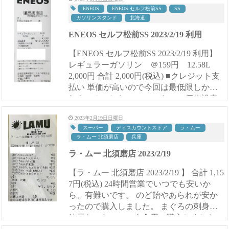
ENEOS
ENEOS セルフ松前SS
SS
ガソリンスタンド
北海道
ENEOS セルフ松前SS 2023/2/19 利用
【ENEOS セルフ松前SS 2023/2/19 利用】
レギュラーガソリン ＠159円 12.58L
2,000円 合計 2,000円(税込) ■クレジット支
払い 単価が高いので今回は最低限しか入
れませんでした。 セルフなので価格設定
も自由にできるので...
2023年2月19日日曜日
スーパー
ディスカウントストア
ラ・ムー
ラ・ムー 北須磨店
兵庫
ラ・ムー 北須磨店 2023/2/19
【ラ・ムー 北須磨店 2023/2/19 】 合計 1,15
7円(税込) 24時間営業でいつでも安いか
ら、有難いです。 のど飴やあられが安か
ったので購入しました。 まぐろの刺身は
綺麗だったので、夕食用に購入しました。
鮮度は良かったです。 この日はお菓子関...