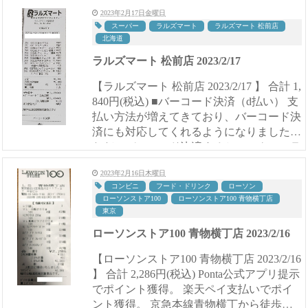
がいいですね。 今回チーズがかかったカ
2023年2月17日金曜日
リ...
スーパー
ラルズマート
ラルズマート 松前店
北海道
ラルズマート 松前店 2023/2/17
【ラルズマート 松前店 2023/2/17 】 合計 1,
840円(税込) ■バーコード決済（d払い） 支
払い方法が増えてきており、バーコード決
済にも対応してくれるようになりました。
ただ、バーコード決済するとアークスのラ
ラポイントがつかないため、ちょっと残念
2023年2月16日木曜日
です。 ...
コンビニ
フード・ドリンク
ローソン
ローソンストア100
ローソンストア100 青物横丁店
東京
ローソンストア100 青物横丁店 2023/2/16
【ローソンストア100 青物横丁店 2023/2/16
】 合計 2,286円(税込) Ponta公式アプリ提示
でポイント獲得。 楽天ペイ支払いでポイ
ント獲得。 京急本線青物横丁から徒歩５