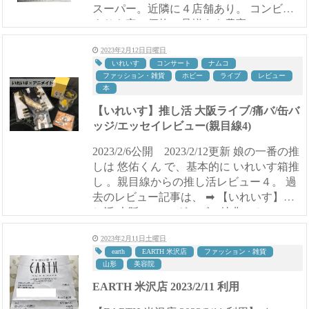
スーパー。近隣に４店舗あり。 コンビニ
よりも安い価格で品揃えも豊富。 ローコ
ストオペレーションを重視しているため...
2023年2月12日日曜日
いれいす
コンサート
ナムコ
ファッション・雑貨
ホビー
ライブ
レビュー
本
【いれいす】推し活 大阪ライブ/痛バ/缶バ
ッジ/エッセイレビュー(親目線4)
2023/2/6公開 2023/2/12更新 娘の一番の推
しは 悠佑くん で、基本的に いれいす箱推
し 。親目線からの推し活レビュー４。 過
去のレビュー記事は、 ➡ 【いれいす】推
し活 大阪LIVE・グッズ・特典・カフェレ
ビュー(親目線) ➡ 【いれいす】推し活 C...
2023年2月11日土曜日
earth
EARTH 米沢店
ファッション・雑貨
山形
美容院
EARTH 米沢店 2023/2/11 利用