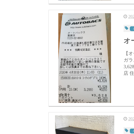
2
オー
【オートバ
ガラス
3,628円(税込) 【
店 住
2