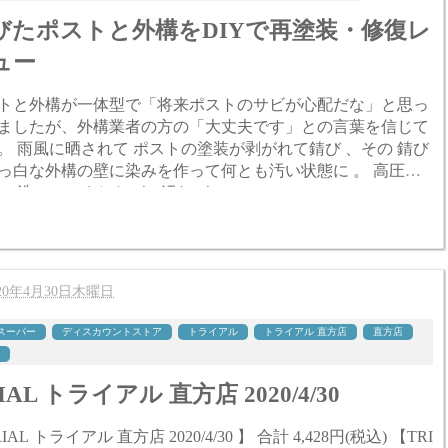
びたポストと外構をDIYで再塗装・修復レ
ュー
トと外構が一体型で「将来ポストのサビが心配だな」と思っ
ましたが、外構業者の方の「大丈夫です」との言葉を信じて
れて錆び 、その 錆び
っ白な外構の壁に染みを作って何とも汚い状態に 。 高圧洗
 で洗ってみましたが、汚れが...
020年4月30日木曜日
スーパー
ディスカウントストア
トライアル
トライアル 直方店
直方店
IAL トライアル 直方店 2020/4/30
L トライアル 直方店 2020/4/30 】 合計 4,428円(税込) 【TRI