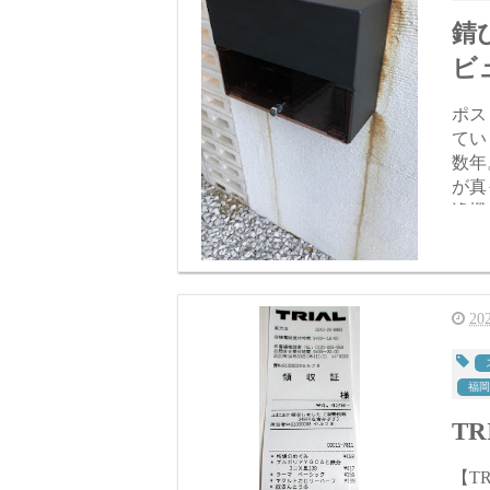
錆
ビ
ポス
てい
数年。 雨風に晒されて ポストの塗装が剥が
が真
浄機
2
福岡
TR
【TRIA