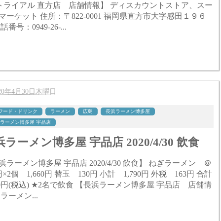
 トライアル 直方店 店舗情報】 ディスカウントストア、スー
マーケット 住所：〒822-0001 福岡県直方市大字感田１９６
話番号：0949-26-...
020年4月30日木曜日
フード・ドリンク
ラーメン
広島
長浜ラーメン博多屋
ラーメン博多屋 宇品店
ラーメン博多屋 宇品店 2020/4/30 飲食
ラーメン博多屋 宇品店 2020/4/30 飲食】 ねぎラーメン ＠
660円 替玉 130円 小計 1,790円 外税 163円 合計
2名で飲食 【長浜ラーメン博多屋 宇品店 店舗情
ラーメン...