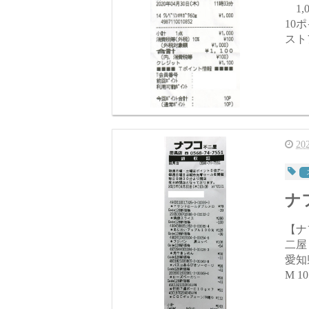
1,000円 外税 100円 合計 
10ポイント 【ウエルシア
ストア
2
ナフ
【ナフコ不
二屋
愛知
M 10