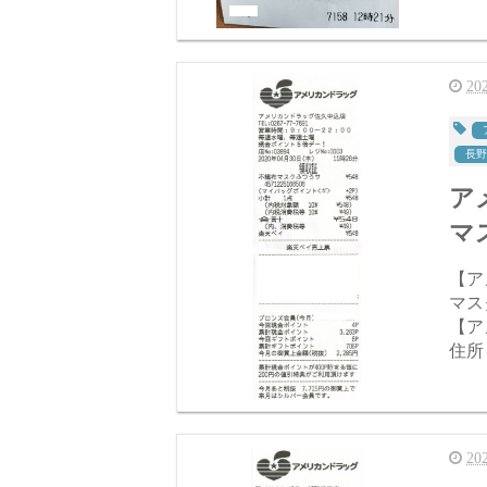
2
長野
ア
マ
【アメ
マスクふつう
【ア
住所：
2