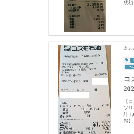
2
セル
コ
202
【コス
ソリン ＠
計 1,030円(税
報】