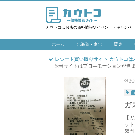
カウトコはお店の価格情報やイベント・キャンペ
ホーム
北海道・東北
関東
レシート買い取りサイト カウトコ
※当サイトはプロ―モーションが含
2
ガス
【ガス
ット ＠1,
58円 割引券1枚使用 -100円 合計 2,058円 ポイント利用 -5