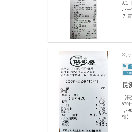
AL
パー
７ 電
2
長浜
長浜
【長浜
830円×2個 1,
1,790円(税込) ★
報】 