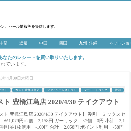
ーン、セール情報等を提供します。
中部
近畿
中国
四国
九州･沖縄
ネットショ
はあなたのレシートを買い取りいたします。
まれています。
020年4月30日木曜日
ガスト
ガスト 豊橋江島店
ファミリーレストラン
フード・ドリンク
愛知
ト 豊橋江島店 2020/4/30 テイクアウト
ト 豊橋江島店 2020/4/30 テイクアウト】 割引 ミックスセ
079円×2個 2,158円 ガーリック ×2個 0円 小計 2,1
8円