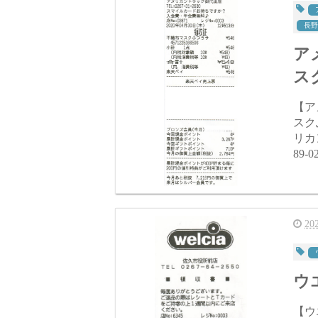
長野
アメ
ス
【アメ
スクふつうサ
リカ
89
2
ウエ
【ウエル