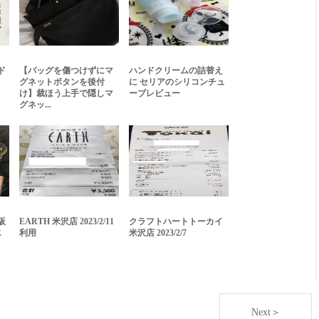
ド
【バッグを傷つけずにマ
ハンドクリームの詰替え
グネットボタンを後付
に セリアのシリコンチュ
け】裁ほう上手で隠しマ
ーブレビュー
グネッ...
阪
EARTH 米沢店 2023/2/11
クラフトハートトーカイ
エ
利用
米沢店 2023/2/7
Next＞