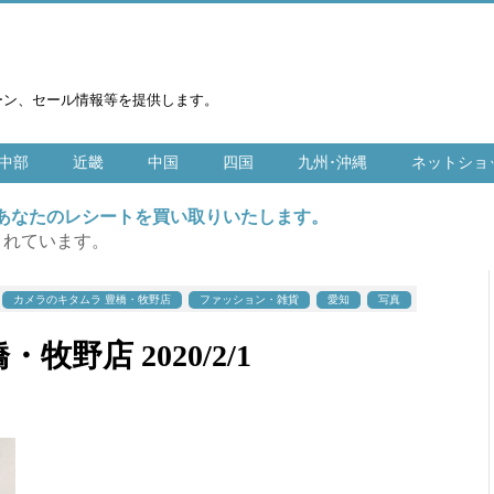
ーン、セール情報等を提供します。
中部
近畿
中国
四国
九州･沖縄
ネットショ
はあなたのレシートを買い取りいたします。
まれています。
カメラのキタムラ 豊橋・牧野店
ファッション・雑貨
愛知
写真
野店 2020/2/1