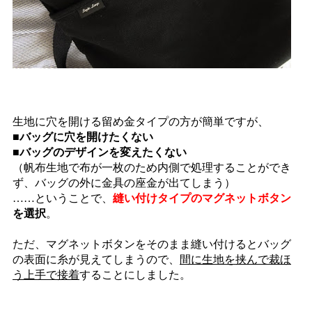
生地に穴を開ける留め金タイプの方が簡単ですが、
■
バッグに穴を開けたくない
■
バッグのデザインを変えたくない
（帆布生地で布が一枚のため内側で処理することができ
ず、バッグの外に金具の座金が出てしまう）
……ということで、
縫い付けタイプのマグネットボタン
を選択
。
ただ、マグネットボタンをそのまま縫い付けるとバッグ
の表面に糸が見えてしまうので、
間に生地を挟んで裁ほ
う上手で接着
することにしました。