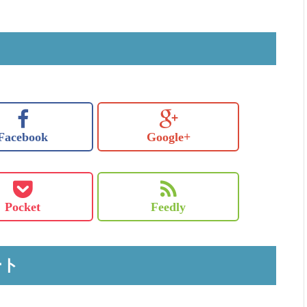
Facebook
Google+
Pocket
Feedly
ート