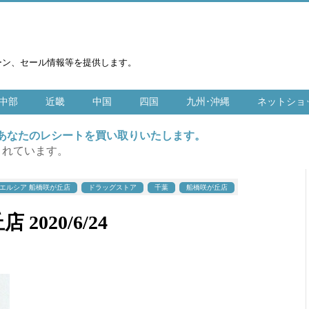
ーン、セール情報等を提供します。
中部
近畿
中国
四国
九州･沖縄
ネットショ
はあなたのレシートを買い取りいたします。
まれています。
エルシア 船橋咲が丘店
ドラッグストア
千葉
船橋咲が丘店
020/6/24