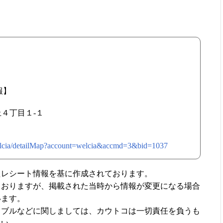
報】
丘４丁目１-１
welcia/detailMap?account=welcia&accmd=3&bid=1037
たレシート情報を基に作成されております。
ておりますが、掲載された当時から情報が変更になる場合
います。
ラブルなどに関しましては、カウトコは一切責任を負うも