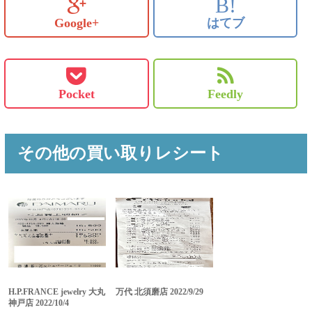
B!
Google+
はてブ
Pocket
Feedly
その他の買い取りレシート
H.P.FRANCE jewelry 大丸
万代 北須磨店 2022/9/29
神戸店 2022/10/4