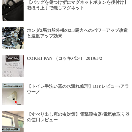
【バッグを傷つけずにマグネットボタンを後付け】
裁ほう上手で隠しマグネット
ホンダ2馬力船外機の2.3馬力へのパワーアップ改造
と速度アップ効果
COKKI PAN （コッキパン） 2019/5/2
【トイレ手洗い器の水漏れ修理】DIYレビュー/アラ
ウーノ
【すべり出し窓の虫対策】電撃殺虫器/電気蚊取り器
の使用レビュー