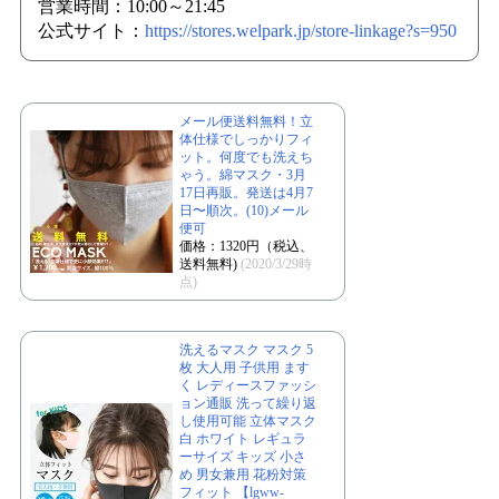
営業時間：10:00～21:45
公式サイト：
https://stores.welpark.jp/store-linkage?s=950
メール便送料無料！立
体仕様でしっかりフィ
ット。何度でも洗えち
ゃう。綿マスク・3月
17日再販。発送は4月7
日〜順次。(10)メール
便可
価格：1320円（税込、
送料無料)
(2020/3/29時
点)
洗えるマスク マスク 5
枚 大人用 子供用 ます
く レディースファッシ
ョン通販 洗って繰り返
し使用可能 立体マスク
白 ホワイト レギュラ
ーサイズ キッズ 小さ
め 男女兼用 花粉対策
フィット 【lgww-