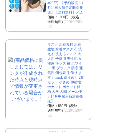
at2077】【予約販売：4
月14日入荷予定順次発
送】【送料無料】メ込
価格：1000円（税込、
送料無料)
(2020/3/29時
点)
マスク 水着素材 水着
生地 水着マスク 布 洗
える 洗えるマスク 大
人用 子供用 男性用/女
性用 キッズ 白 ホワイ
ト 黒 ブラック 防寒 通
気性 個包装 手作り ま
すく mask 繰り返し 2枚
セット 小さめ 伸縮性
uvカット ポケット付
柄 入学 入園 メール便
y【4月中旬入荷次第発
送】
価格：880円（税込、
送料無料)
(2020/3/29時
点)