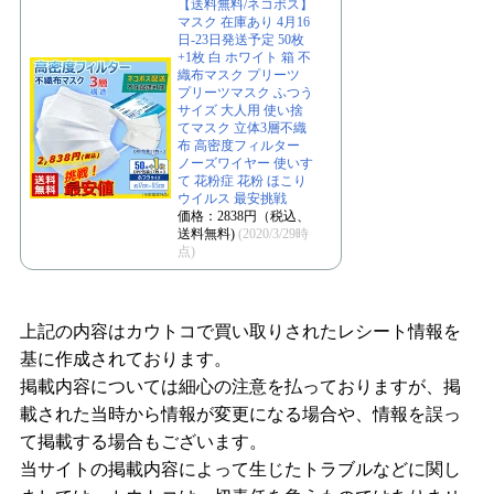
【送料無料/ネコポス】
マスク 在庫あり 4月16
日-23日発送予定 50枚
+1枚 白 ホワイト 箱 不
織布マスク プリーツ
プリーツマスク ふつう
サイズ 大人用 使い捨
てマスク 立体3層不織
布 高密度フィルター
ノーズワイヤー 使いす
て 花粉症 花粉 ほこり
ウイルス 最安挑戦
価格：2838円（税込、
送料無料)
(2020/3/29時
点)
上記の内容はカウトコで買い取りされたレシート情報を
基に作成されております。
掲載内容については細心の注意を払っておりますが、掲
載された当時から情報が変更になる場合や、情報を誤っ
て掲載する場合もございます。
当サイトの掲載内容によって生じたトラブルなどに関し