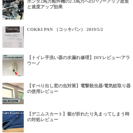
ホンダ2馬力船外機の2.3馬力へのパワーアップ改造
と速度アップ効果
COKKI PAN （コッキパン） 2019/5/2
【トイレ手洗い器の水漏れ修理】DIYレビュー/アラ
ウーノ
【すべり出し窓の虫対策】電撃殺虫器/電気蚊取り器
の使用レビュー
【デニムスカート】裾が折れたり丸まってしまう時
の対処レビュー