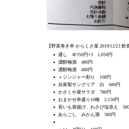
【野菜巻き串 からくさ屋 2019/12/23 飲
通し ＠350円×3 1,050円
濃醇梅酒 480円
濃醇梅酒 480円
＋ジンジャー割り 108円
自家製サングリア 白 680円
かさくや屋サラダ 780円
おまかせ串盛り10種 2,150円
長いも唐揚げ わさび塩添え 58
あらごし みかん酒 580円