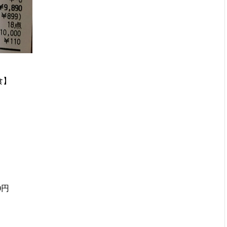
食】
0円