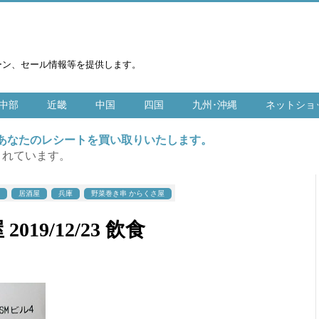
ーン、セール情報等を提供します。
中部
近畿
中国
四国
九州･沖縄
ネットショ
はあなたのレシートを買い取りいたします。
まれています。
居酒屋
兵庫
野菜巻き串 からくさ屋
19/12/23 飲食