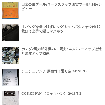
田宮公園プール(ワークスタッフ田宮プール) 利用レ
ビュー
【バッグを傷つけずにマグネットボタンを後付け】
裁ほう上手で隠しマグネット
ホンダ2馬力船外機の2.3馬力へのパワーアップ改造
と速度アップ効果
チュチュアンナ 原宿竹下通り店 2019/3/16
COKKI PAN （コッキパン） 2019/5/2