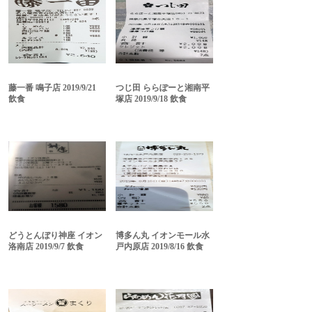
藤一番 鳴子店 2019/9/21
つじ田 ららぽーと湘南平
飲食
塚店 2019/9/18 飲食
どうとんぼり神座 イオン
博多ん丸 イオンモール水
洛南店 2019/9/7 飲食
戸内原店 2019/8/16 飲食