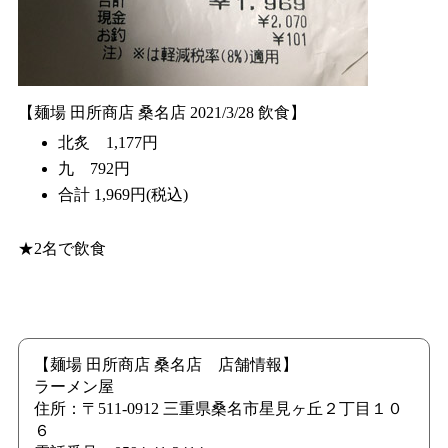
【麺場 田所商店 桑名店 2021/3/28 飲食】
北炙 1,177円
九 792円
合計 1,969円(税込)
★2名で飲食
【麺場 田所商店 桑名店 店舗情報】
ラーメン屋
住所：〒511-0912 三重県桑名市星見ヶ丘２丁目１０
６