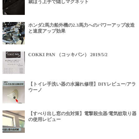
裁ほう上手で隠しマグネット
ホンダ2馬力船外機の2.3馬力へのパワーアップ改造
と速度アップ効果
COKKI PAN （コッキパン） 2019/5/2
【トイレ手洗い器の水漏れ修理】DIYレビュー/アラ
ウーノ
【すべり出し窓の虫対策】電撃殺虫器/電気蚊取り器
の使用レビュー