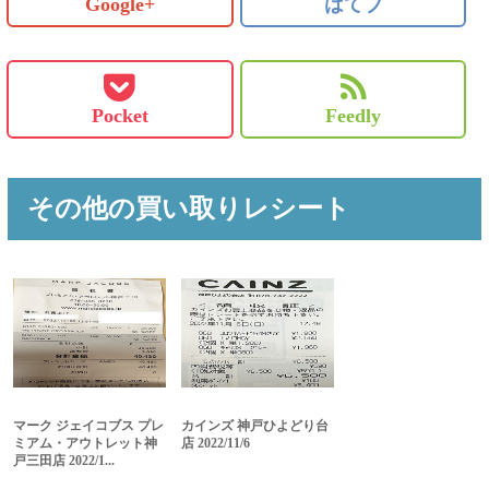
Google+
はてブ
Pocket
Feedly
その他の買い取りレシート
マーク ジェイコブス プレ
カインズ 神戸ひよどり台
ミアム・アウトレット神
店 2022/11/6
戸三田店 2022/1...