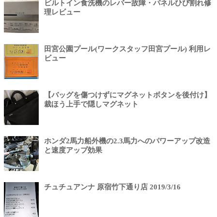
ビルトイン食洗機のレバー故障・パネルひび割れ修
理レビュー
田宮公園プール(ワークスタッフ田宮プール) 利用レ
ビュー
【バッグを傷つけずにマグネットボタンを後付け】
裁ほう上手で隠しマグネット
ホンダ2馬力船外機の2.3馬力へのパワーアップ改造
と速度アップ効果
チュチュアンナ 原宿竹下通り店 2019/3/16