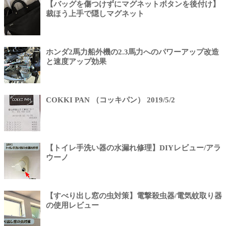
【バッグを傷つけずにマグネットボタンを後付け】
裁ほう上手で隠しマグネット
ホンダ2馬力船外機の2.3馬力へのパワーアップ改造
と速度アップ効果
COKKI PAN （コッキパン） 2019/5/2
【トイレ手洗い器の水漏れ修理】DIYレビュー/アラ
ウーノ
【すべり出し窓の虫対策】電撃殺虫器/電気蚊取り器
の使用レビュー