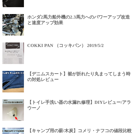
ホンダ2馬力船外機の2.3馬力へのパワーアップ改造
と速度アップ効果
COKKI PAN （コッキパン） 2019/5/2
【デニムスカート】裾が折れたり丸まってしまう時
の対処レビュー
【トイレ手洗い器の水漏れ修理】DIYレビュー/アラ
ウーノ
【キャンプ用の薪/木炭】コメリ・ナフコの値段比較