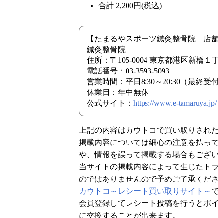
合計 2,200円(税込)
【たまるやスポーツ鍼灸整骨院 店
鍼灸整骨院
住所：〒105-0004 東京都港区新橋１
電話番号：03-3593-5093
営業時間：平日8:30～20:30（最終受付20
休業日：年中無休
公式サイト：
https://www.e-tamaruya.jp/
上記の内容はカウトコで買い取りされ
掲載内容については細心の注意を払っ
や、情報を誤って掲載する場合もござ
当サイトの掲載内容によって生じたト
のではありませんので予めご了承くだ
カウトコ～レシート買い取りサイト～
会員登録してレシート投稿を行うとポイ
に交換することが出来ます。