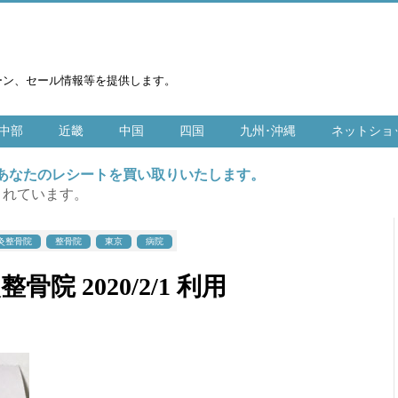
ーン、セール情報等を提供します。
中部
近畿
中国
四国
九州･沖縄
ネットショ
はあなたのレシートを買い取りいたします。
まれています。
灸整骨院
整骨院
東京
病院
 2020/2/1 利用