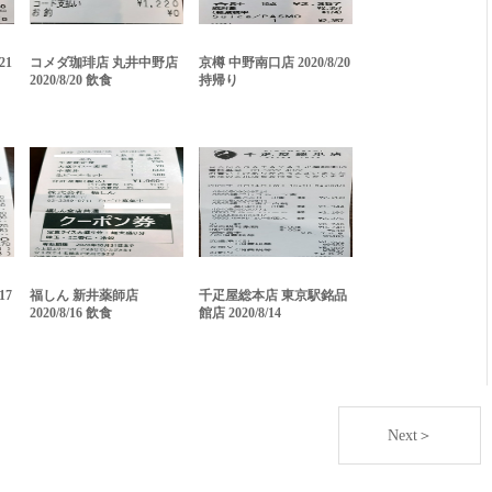
21
コメダ珈琲店 丸井中野店
京樽 中野南口店 2020/8/20
2020/8/20 飲食
持帰り
17
福しん 新井薬師店
千疋屋総本店 東京駅銘品
2020/8/16 飲食
館店 2020/8/14
Next＞