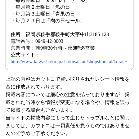
・毎週金曜日「９９円均一セール」
・毎月第２土曜日「魚の日」
・毎月第３土曜日「青果の日」
・毎月２９日は「肉の日セール」
住所：福岡県鞍手郡鞍手町大字中山3185-123
電話番号：0949-42-8003
営業時間：朝9時30分時～夜8時迄営業
公式サイト：
http://www.kawashoku.jp/shokusaikan/shopshoukai/kurate/
上記の内容はカウトコで買い取りされたレシート情報を
基に作成されております。
掲載内容については細心の注意を払っておりますが、掲
載された当時から情報が変更になる場合や、情報を誤っ
て掲載する場合もございます。
当サイトの掲載内容によって生じたトラブルなどに関し
ましては、カウトコは一切責任を負うものではありませ
んので予めご了承ください。