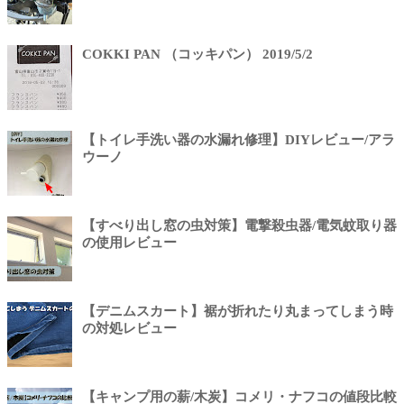
COKKI PAN （コッキパン） 2019/5/2
【トイレ手洗い器の水漏れ修理】DIYレビュー/アラ
ウーノ
【すべり出し窓の虫対策】電撃殺虫器/電気蚊取り器
の使用レビュー
【デニムスカート】裾が折れたり丸まってしまう時
の対処レビュー
【キャンプ用の薪/木炭】コメリ・ナフコの値段比較