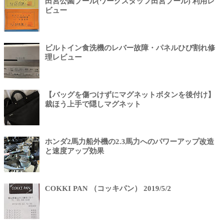
田宮公園プール(ワークスタッフ田宮プール) 利用レ
ビュー
ビルトイン食洗機のレバー故障・パネルひび割れ修
理レビュー
【バッグを傷つけずにマグネットボタンを後付け】
裁ほう上手で隠しマグネット
ホンダ2馬力船外機の2.3馬力へのパワーアップ改造
と速度アップ効果
COKKI PAN （コッキパン） 2019/5/2