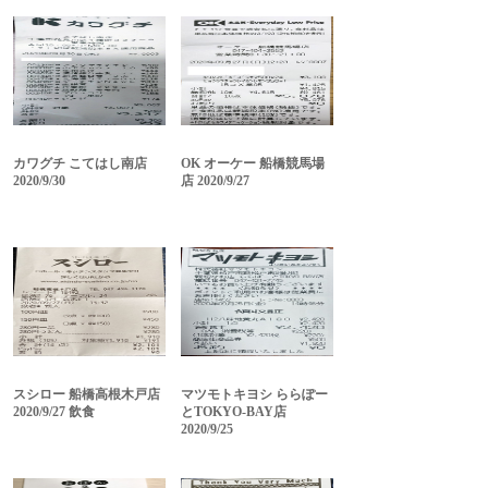
カワグチ こてはし南店
OK オーケー 船橋競馬場
2020/9/30
店 2020/9/27
スシロー 船橋高根木戸店
マツモトキヨシ ららぽー
2020/9/27 飲食
とTOKYO-BAY店
2020/9/25