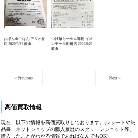
おぼんdeごはん アリオ柏
つけ麺らーめん春樹 イオ
店 2020/9/21 飲食
ンモール船橋店 2020/9/21
飲食
＜Previous
Next＞
高価買取情報
現在、以下の情報を高価買取りしております。(レシートや納
品書、ネットショップの購入履歴のスクリーンショット等、
購入したことがわかる情報であればなんでもOK)