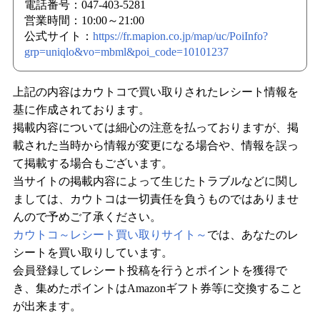
電話番号：047-403-5281
営業時間：10:00～21:00
公式サイト：
https://fr.mapion.co.jp/map/uc/PoiInfo?
grp=uniqlo&vo=mbml&poi_code=10101237
上記の内容はカウトコで買い取りされたレシート情報を
基に作成されております。
掲載内容については細心の注意を払っておりますが、掲
載された当時から情報が変更になる場合や、情報を誤っ
て掲載する場合もございます。
当サイトの掲載内容によって生じたトラブルなどに関し
ましては、カウトコは一切責任を負うものではありませ
んので予めご了承ください。
カウトコ～レシート買い取りサイト～
では、あなたのレ
シートを買い取りしています。
会員登録してレシート投稿を行うとポイントを獲得で
き、集めたポイントはAmazonギフト券等に交換すること
が出来ます。