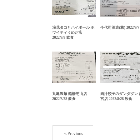
浪花タコとハイボール ホ
今代司酒造(株) 2022/9/7
ワイティうめだ店
2022/9/8 飲食
丸亀製麺 船橋芝山店
肉汁餃子のダンダダン 
2022/8/28 飲食
宮店 2022/8/28 飲食
＜Previous