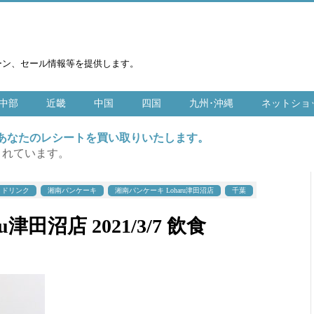
ーン、セール情報等を提供します。
中部
近畿
中国
四国
九州･沖縄
ネットショ
はあなたのレシートを買い取りいたします。
まれています。
・ドリンク
湘南パンケーキ
湘南パンケーキ Loharu津田沼店
千葉
津田沼店 2021/3/7 飲食