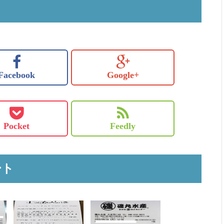
Facebook
Google+
Pocket
Feedly
ート