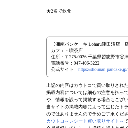
★2名で飲食
【湘南パンケーキ Loharu津田沼店
カフェ・喫茶店
住所：〒275-0026 千葉県習志野市谷津７
電話番号：047-406-3222
公式サイト：
https://shounan-pancake.jp
上記の内容はカウトコで買い取りされ
掲載内容については細心の注意を払っ
や、情報を誤って掲載する場合もござ
当サイトの掲載内容によって生じたト
のではありませんので予めご了承くだ
カウトコ～レシート買い取りサイト～