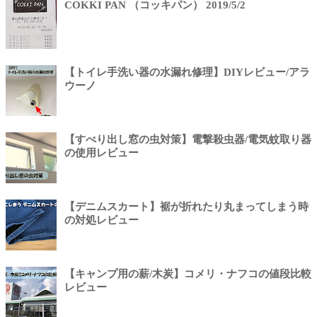
COKKI PAN （コッキパン） 2019/5/2
【トイレ手洗い器の水漏れ修理】DIYレビュー/アラ
ウーノ
【すべり出し窓の虫対策】電撃殺虫器/電気蚊取り器
の使用レビュー
【デニムスカート】裾が折れたり丸まってしまう時
の対処レビュー
【キャンプ用の薪/木炭】コメリ・ナフコの値段比較
レビュー