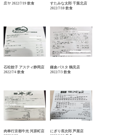
庄ヤ 2022/7/19 飲食
すたみな太郎 千葉北店
2022/7/10 飲食
石松餃子 アスティ静岡店
鎌倉パスタ 鶴見店
2022/7/4 飲食
2022/7/3 飲食
肉奉行京都牛光 河原町店
にぎり長次郎 芦屋店