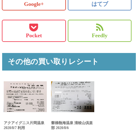
Google+
はてブ
Pocket
Feedly
その他の買い取りレシート
アクアイグニス片岡温泉
磐梯熱海温泉 清稜山倶楽
2020/8/7 利用
部 2020/8/6