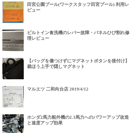
田宮公園プール(ワークスタッフ田宮プール) 利用レ
ビュー
ビルトイン食洗機のレバー故障・パネルひび割れ修
理レビュー
【バッグを傷つけずにマグネットボタンを後付け】
裁ほう上手で隠しマグネット
マルエツ 二和向台店 2019/4/12
ホンダ2馬力船外機の2.3馬力へのパワーアップ改造
と速度アップ効果