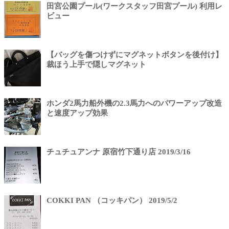
田宮公園プール(ワークスタッフ田宮プール) 利用レ
ビュー
【バッグを傷つけずにマグネットボタンを後付け】
裁ほう上手で隠しマグネット
ホンダ2馬力船外機の2.3馬力へのパワーアップ改造
と速度アップ効果
チュチュアンナ 原宿竹下通り店 2019/3/16
COKKI PAN （コッキパン） 2019/5/2