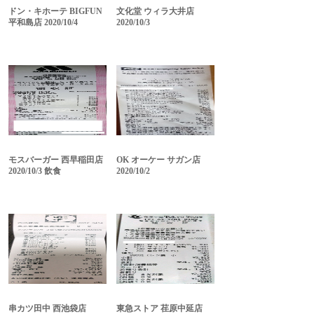
ドン・キホーテ BIGFUN
文化堂 ウィラ大井店
平和島店 2020/10/4
2020/10/3
モスバーガー 西早稲田店
OK オーケー サガン店
2020/10/3 飲食
2020/10/2
串カツ田中 西池袋店
東急ストア 荏原中延店