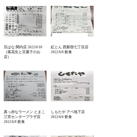
豆はな 関内店 2022/6/10
紅とん 西新宿七丁目店
（落花生と豆菓子のお
2022/6/8 飲食
店）
真っ赤なラーメン とまこ
しもたや アベ地下店
三宮センタープラザ店
2022/6/6 飲食
2022/6/8 飲食