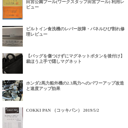
田宮公園プール(ワークスタッフ田宮プール) 利用レ
ビュー
ビルトイン食洗機のレバー故障・パネルひび割れ修
理レビュー
【バッグを傷つけずにマグネットボタンを後付け】
裁ほう上手で隠しマグネット
ホンダ2馬力船外機の2.3馬力へのパワーアップ改造
と速度アップ効果
COKKI PAN （コッキパン） 2019/5/2