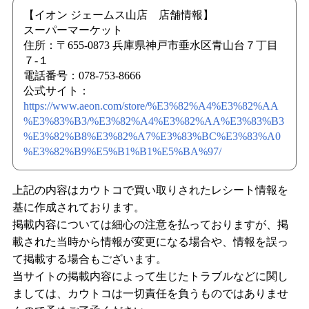
【イオン ジェームス山店 店舗情報】
スーパーマーケット
住所：〒655-0873 兵庫県神戸市垂水区青山台７丁目
７-１
電話番号：078-753-8666
公式サイト：
https://www.aeon.com/store/%E3%82%A4%E3%82%AA
%E3%83%B3/%E3%82%A4%E3%82%AA%E3%83%B3
%E3%82%B8%E3%82%A7%E3%83%BC%E3%83%A0
%E3%82%B9%E5%B1%B1%E5%BA%97/
上記の内容はカウトコで買い取りされたレシート情報を
基に作成されております。
掲載内容については細心の注意を払っておりますが、掲
載された当時から情報が変更になる場合や、情報を誤っ
て掲載する場合もございます。
当サイトの掲載内容によって生じたトラブルなどに関し
ましては、カウトコは一切責任を負うものではありませ