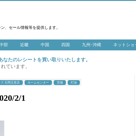
ーン、セール情報等を提供します。
中部
近畿
中国
四国
九州･沖縄
ネットショ
はあなたのレシートを買い取りいたします。
まれています。
ズ 石岡玉里店
ホームセンター
茨城
灯油
0/2/1