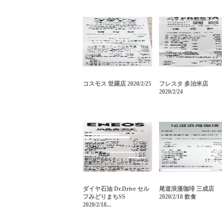
コスモス 世羅店 2020/2/25
フレスタ 多治米店
2020/2/24
ダイヤ石油 Dr.Drive セル
尾道浪漫珈琲 三成店
フみどりまちSS
2020/2/18 飲食
2020/2/18...