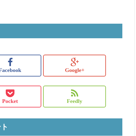
Facebook
Google+
Pocket
Feedly
ート