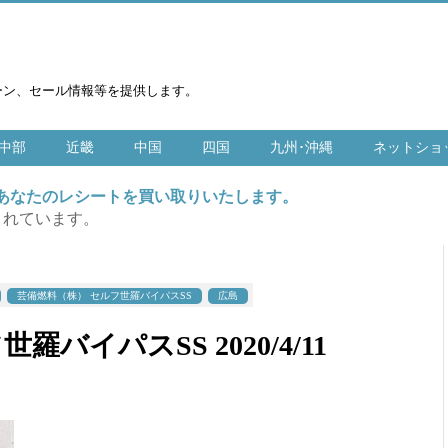
ーン、セール情報等を提供します。
中部
近畿
中国
四国
九州･沖縄
ネットショ
はあなたのレシートを買い取りいたします。
まれています。
芸備燃料（株） セルフ世羅バイパスSS
広島
バイパスSS 2020/4/11