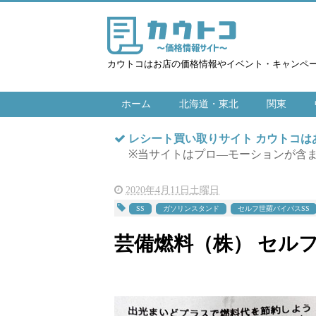
カウトコはお店の価格情報やイベント・キャンペ
ホーム
北海道・東北
関東
レシート買い取りサイト カウトコ
※当サイトはプロ―モーションが含
2020年4月11日土曜日
SS
ガソリンスタンド
セルフ世羅バイパスSS
芸備燃料（株） セルフ世羅