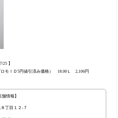
/25 】
モＩＤ5円値引済み価格） 18.00Ｌ 2,106円
店 店舗情報】
重浜８丁目１２-７