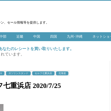
ーン、セール情報等を提供します。
中部
近畿
中国
四国
九州･沖縄
ネットショ
はあなたのレシートを買い取りいたします。
まれています。
SS
ガソリンスタンド
セルフ七重浜店
北海道
フ七重浜店 2020/7/25