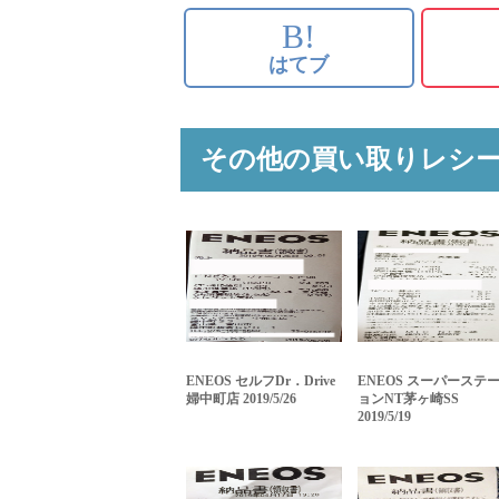
B!
はてブ
その他の買い取りレシ
ENEOS セルフDr．Drive
ENEOS スーパーステ
婦中町店 2019/5/26
ョンNT茅ヶ崎SS
2019/5/19