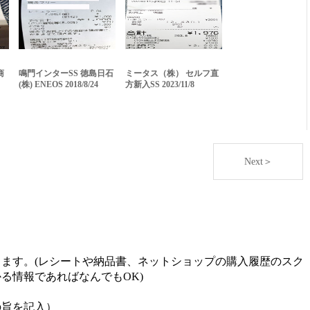
商
鳴門インターSS 徳島日石
ミータス（株） セルフ直
(株) ENEOS 2018/8/24
方新入SS 2023/11/8
Next＞
ます。(レシートや納品書、ネットショップの購入履歴のスク
る情報であればなんでもOK)
の旨を記入）