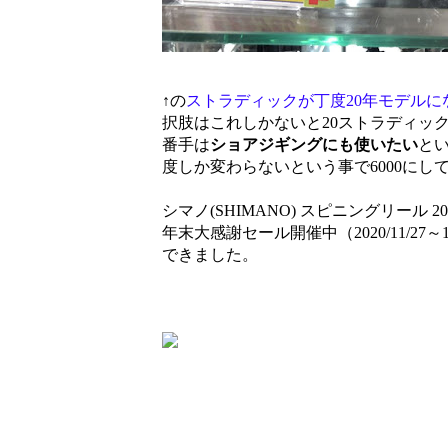
↑の
ストラディックが丁度20年モデルに
択肢はこれしかないと20ストラディッ
番手は
ショアジギングにも使いたい
とい
度しか変わらないという事で6000に
シマノ(SHIMANO) スピニングリール 2
年末大感謝セール開催中（2020/11/2
できました。