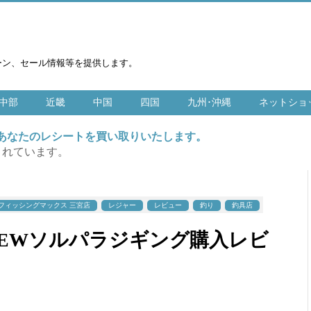
ーン、セール情報等を提供します。
中部
近畿
中国
四国
九州･沖縄
ネットショ
はあなたのレシートを買い取りいたします。
まれています。
フィッシングマックス 三宮店
レジャー
レビュー
釣り
釣具店
NEWソルパラジギング購入レビ