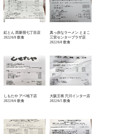
紅とん 西新宿七丁目店
真っ赤なラーメン とまこ
2022/6/8 飲食
三宮センタープラザ店
2022/6/8 飲食
しもたや アベ地下店
大阪王将 穴川インター店
2022/6/6 飲食
2022/6/5 飲食