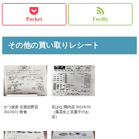
Pocket
Feedly
その他の買い取りレシート
かつ波奈 北習志野店
豆はな 関内店 2022/6/10
2022/6/11 飲食
（落花生と豆菓子のお
店）