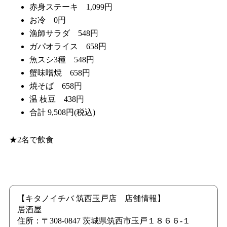
赤身ステーキ 1,099円
お冷 0円
漁師サラダ 548円
ガパオライス 658円
魚スシ3種 548円
蟹味噌焼 658円
焼そば 658円
温 枝豆 438円
合計 9,508円(税込)
★2名で飲食
【キタノイチバ 筑西玉戸店 店舗情報】
居酒屋
住所：〒308-0847 茨城県筑西市玉戸１８６６-１