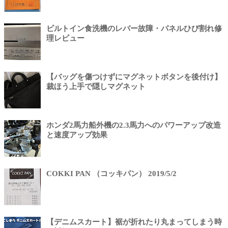
ビルトイン食洗機のレバー故障・パネルひび割れ修
理レビュー
【バッグを傷つけずにマグネットボタンを後付け】
裁ほう上手で隠しマグネット
ホンダ2馬力船外機の2.3馬力へのパワーアップ改造
と速度アップ効果
COKKI PAN （コッキパン） 2019/5/2
【デニムスカート】裾が折れたり丸まってしまう時