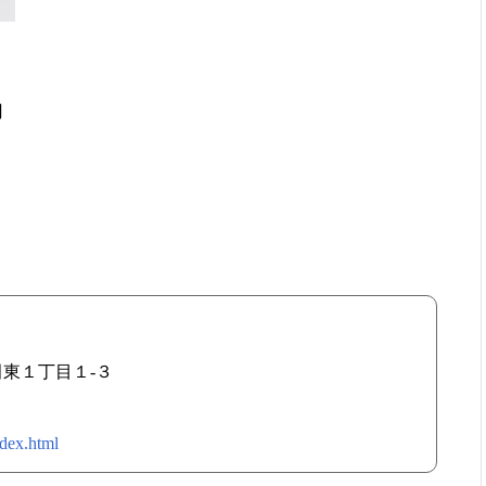
円
岩田東１丁目１-３
ndex.html