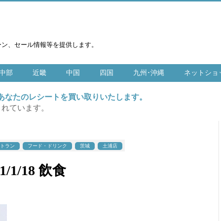
ーン、セール情報等を提供します。
中部
近畿
中国
四国
九州･沖縄
ネットショ
はあなたのレシートを買い取りいたします。
まれています。
トラン
フード・ドリンク
茨城
土浦店
/1/18 飲食