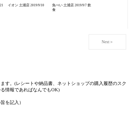
21
イオン 土浦店 2019/9/10
魚べい 土浦店 2019/9/7 飲
食
Next＞
ます。(レシートや納品書、ネットショップの購入履歴のスク
る情報であればなんでもOK)
の旨を記入）