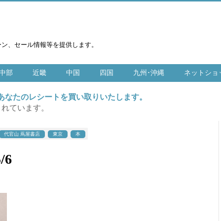
ーン、セール情報等を提供します。
中部
近畿
中国
四国
九州･沖縄
ネットショ
はあなたのレシートを買い取りいたします。
まれています。
代官山 蔦屋書店
東京
本
/6