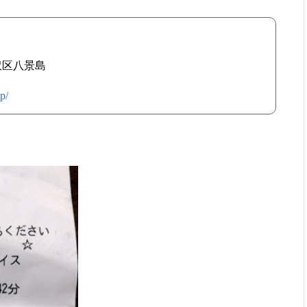
ェ
金沢区八景島
p/