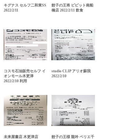
キグナス セルフ二和東SS
餃子の王将 ビビット南船
2022/2/11
橋店 2022/2/11 飲食
コスモ石油販売セルフ イ
studio CLIP アリオ蘇我
オンモール木更津
2022/2/10
2022/2/10 利用
未来屋書店 木更津店
餃子の王様 龍吟 ペリエ千