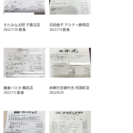
すたみな太郎 千葉北店
石松餃子 アスティ静岡店
2022/7/10 飲食
2022/7/4 飲食
鎌倉パスタ 鶴見店
肉奉行京都牛光 河原町店
2022/7/3 飲食
2022/6/29