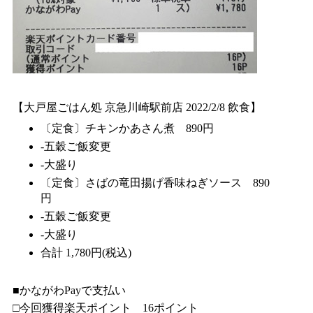
【大戸屋ごはん処 京急川崎駅前店 2022/2/8 飲食】
〔定食〕チキンかあさん煮 890円
-五穀ご飯変更
-大盛り
〔定食〕さばの竜田揚げ香味ねぎソース 890
円
-五穀ご飯変更
-大盛り
合計 1,780円(税込)
■かながわPayで支払い
□今回獲得楽天ポイント 16ポイント