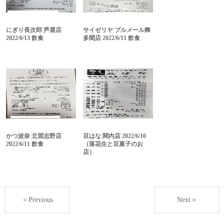
にぎり長次郎 芦屋店
サイゼリヤ ブルメール舞
2022/6/13 飲食
多聞店 2022/6/11 飲食
かつ波奈 北習志野店
豆はな 関内店 2022/6/10
2022/6/11 飲食
（落花生と豆菓子のお
店）
＜Previous
Next＞