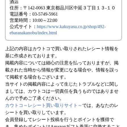
酒店
住所：〒142-0063 東京都品川区中延３丁目１３-１０
電話番号：03-5749-5961
営業時間：10:00～22:00
公式サイト：
https://www.kakuyasu.co.jp/shop/492-
ebaranakanobu/index.html
上記の内容はカウトコで買い取りされたレシート情報を
基に作成されております。
掲載内容については細心の注意を払っておりますが、掲
載された当時から情報が変更になる場合や、情報を誤っ
て掲載する場合もございます。
当サイトの掲載内容によって生じたトラブルなどに関し
ましては、カウトコは一切責任を負うものではありませ
んので予めご了承ください。
カウトコ～レシート買い取りサイト～
では、あなたのレ
シートを買い取りしています。
会員登録してレシート投稿を行うとポイントを獲得で
き、集めたポイントはAmazonギフト券等に交換すること