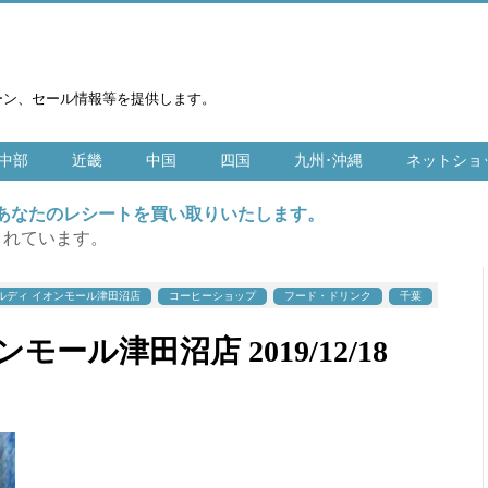
ーン、セール情報等を提供します。
中部
近畿
中国
四国
九州･沖縄
ネットショ
はあなたのレシートを買い取りいたします。
まれています。
ルディ イオンモール津田沼店
コーヒーショップ
フード・ドリンク
千葉
モール津田沼店 2019/12/18