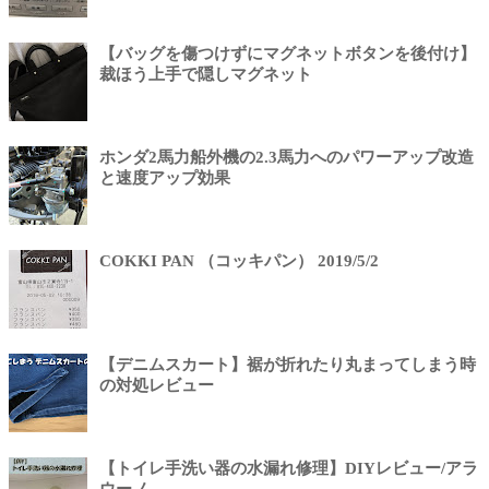
【バッグを傷つけずにマグネットボタンを後付け】
裁ほう上手で隠しマグネット
ホンダ2馬力船外機の2.3馬力へのパワーアップ改造
と速度アップ効果
COKKI PAN （コッキパン） 2019/5/2
【デニムスカート】裾が折れたり丸まってしまう時
の対処レビュー
【トイレ手洗い器の水漏れ修理】DIYレビュー/アラ