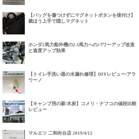
【バッグを傷つけずにマグネットボタンを後付け】
裁ほう上手で隠しマグネット
ホンダ2馬力船外機の2.3馬力へのパワーアップ改造
と速度アップ効果
【トイレ手洗い器の水漏れ修理】DIYレビュー/アラ
ウーノ
【キャンプ用の薪/木炭】コメリ・ナフコの値段比較
レビュー
マルエツ 二和向台店 2019/4/12