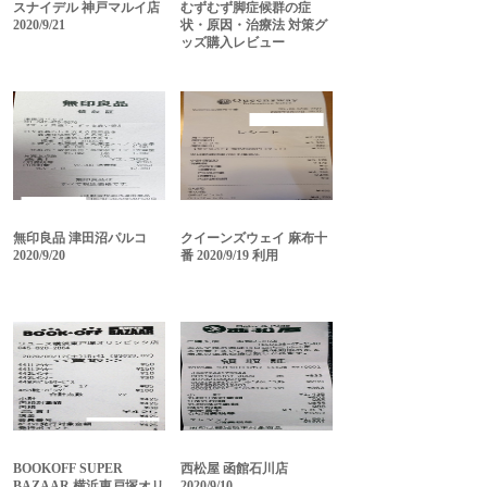
スナイデル 神戸マルイ店
むずむず脚症候群の症
2020/9/21
状・原因・治療法 対策グ
ッズ購入レビュー
無印良品 津田沼パルコ
クイーンズウェイ 麻布十
2020/9/20
番 2020/9/19 利用
BOOKOFF SUPER
西松屋 函館石川店
BAZAAR 横浜東戸塚オリ
2020/9/10