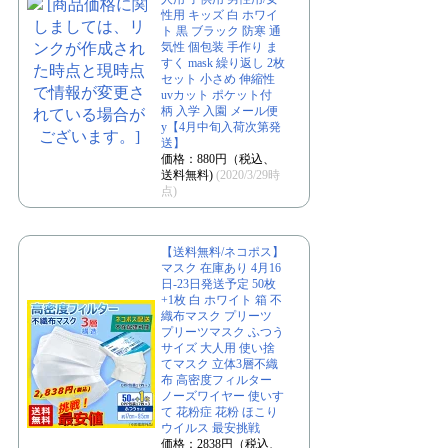
性用 キッズ 白 ホワイ
ト 黒 ブラック 防寒 通
気性 個包装 手作り ま
すく mask 繰り返し 2枚
セット 小さめ 伸縮性
uvカット ポケット付
柄 入学 入園 メール便
y【4月中旬入荷次第発
送】
価格：880円（税込、
送料無料)
(2020/3/29時
点)
【送料無料/ネコポス】
マスク 在庫あり 4月16
日-23日発送予定 50枚
+1枚 白 ホワイト 箱 不
織布マスク プリーツ
プリーツマスク ふつう
サイズ 大人用 使い捨
てマスク 立体3層不織
布 高密度フィルター
ノーズワイヤー 使いす
て 花粉症 花粉 ほこり
ウイルス 最安挑戦
価格：2838円（税込、