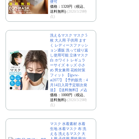
便可
価格：1320円（税込、
送料無料)
(2020/3/29時
点)
洗えるマスク マスク 5
枚 大人用 子供用 ます
く レディースファッシ
ョン通販 洗って繰り返
し使用可能 立体マスク
白 ホワイト レギュラ
ーサイズ キッズ 小さ
め 男女兼用 花粉対策
フィット 【lgww-
at2077】【予約販売：4
月14日入荷予定順次発
送】【送料無料】メ込
価格：1000円（税込、
送料無料)
(2020/3/29時
点)
マスク 水着素材 水着
生地 水着マスク 布 洗
える 洗えるマスク 大
人用 子供用 男性用/女