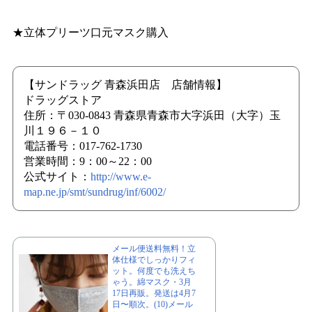
★立体プリーツ口元マスク購入
【サンドラッグ 青森浜田店 店舗情報】
ドラッグストア
住所：〒030-0843 青森県青森市大字浜田（大字）玉
川１９６－１０
電話番号：017-762-1730
営業時間：9：00～22：00
公式サイト：
http://www.e-
map.ne.jp/smt/sundrug/inf/6002/
メール便送料無料！立
体仕様でしっかりフィ
ット。何度でも洗えち
ゃう。綿マスク・3月
17日再販。発送は4月7
日〜順次。(10)メール