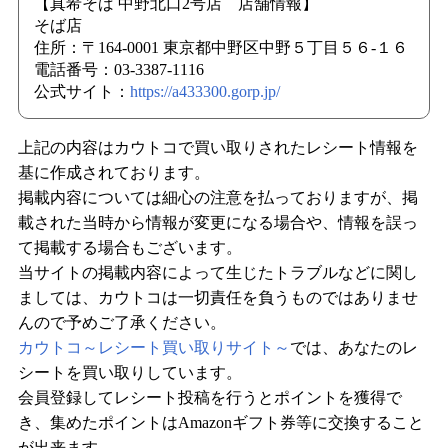
【真希そば 中野北口2号店 店舗情報】
そば店
住所：〒164-0001 東京都中野区中野５丁目５６-１６
電話番号：03-3387-1116
公式サイト：
https://a433300.gorp.jp/
上記の内容はカウトコで買い取りされたレシート情報を
基に作成されております。
掲載内容については細心の注意を払っておりますが、掲
載された当時から情報が変更になる場合や、情報を誤っ
て掲載する場合もございます。
当サイトの掲載内容によって生じたトラブルなどに関し
ましては、カウトコは一切責任を負うものではありませ
んので予めご了承ください。
カウトコ～レシート買い取りサイト～
では、あなたのレ
シートを買い取りしています。
会員登録してレシート投稿を行うとポイントを獲得で
き、集めたポイントはAmazonギフト券等に交換すること
が出来ます。