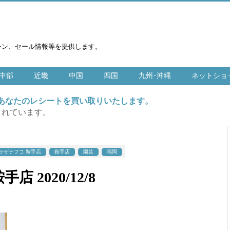
ーン、セール情報等を提供します。
中部
近畿
中国
四国
九州･沖縄
ネットショ
はあなたのレシートを買い取りいたします。
まれています。
ラザナフコ 鞍手店
鞍手店
園芸
福岡
 2020/12/8