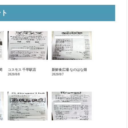
ート
間
コスモス 千早駅店
新鮮食広場 なのはな畑
2020/8/8
2020/8/7