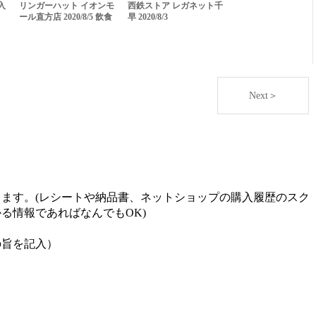
入
リンガーハット イオンモ
西鉄ストア レガネット千
ール直方店 2020/8/5 飲食
早 2020/8/3
Next＞
ます。(レシートや納品書、ネットショップの購入履歴のスク
る情報であればなんでもOK)
の旨を記入）