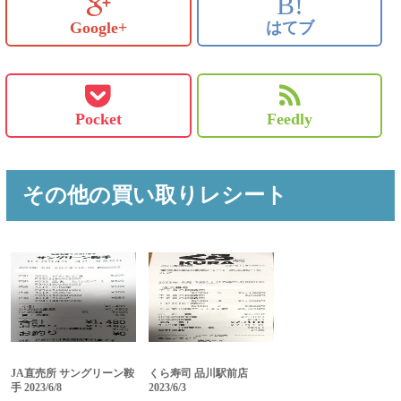
B!
Google+
はてブ
Pocket
Feedly
その他の買い取りレシート
JA直売所 サングリーン鞍
くら寿司 品川駅前店
手 2023/6/8
2023/6/3