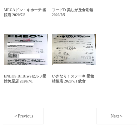
MEGAドン・キホーテ 函
フードD 美しが丘食彩館
館店 2020/7/8
2020/7/5
ENEOS Dr.Driveセルフ函
いきなり！ステーキ 函館
館美原店 2020/7/1
桔梗店 2020/7/1 飲食
＜Previous
Next＞