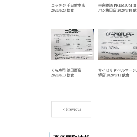
コッテジ 千日前本店
串家物語 PREMIUM 
2020/8/23 飲食
バシ梅田店 2020/8/18 
くら寿司 池田西店
サイゼリヤ ベルマージ
2020/8/13 飲食
堺店 2020/8/11 飲食
＜Previous