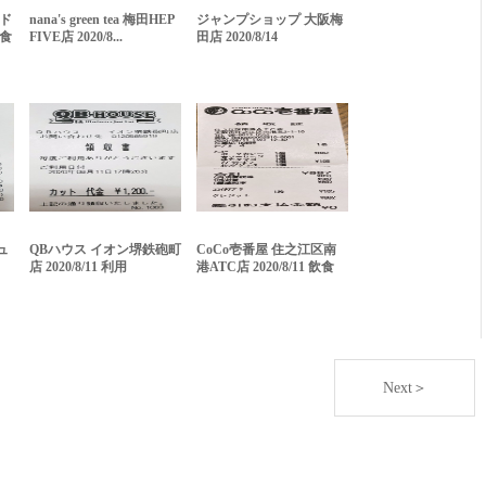
ヨド
nana's green tea 梅田HEP
ジャンプショップ 大阪梅
飲食
FIVE店 2020/8...
田店 2020/8/14
ュ
QBハウス イオン堺鉄砲町
CoCo壱番屋 住之江区南
店 2020/8/11 利用
港ATC店 2020/8/11 飲食
Next＞