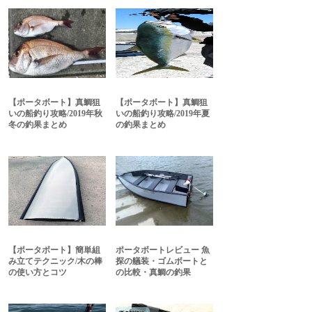
【ポータボート】真鯛狙
【ポータボート】真鯛狙
いの船釣り攻略/2019年秋
いの船釣り攻略/2019年夏
冬の釣果まとめ
の釣果まとめ
【ポータボート】簡単組
ポータボートレビュー 魚
み立てテクニック/木の棒
探の艤装・ゴムボートと
の使い方とコツ
の比較・真鯛の釣果