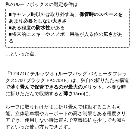
私のルーフボックスの選定条件は、
■キャンプ時以外は取り外す為、
保管時のスペースを
あまり必要としない大きさ
■ある程度の
防水性
がある
■将来的にスキーやスノボー用品が入る位の
広さ
があ
る
…といった点。
「TERZO ( テルッツオ ) ルーフバッグ バミューダフレッ
クス5700 ブラック EA570BF」は、独自の折りたたみ構造
で
薄く畳んで保管できるのが最大のメリット
。不要な時
に折りたたんで収納すると
薄さ15cm
に。
ルーフに取り付けたまま折り畳んで移動することも可
能。立体駐車場やカーポートの高さ制限もある程度クリ
アでき、使用しない時は畳んで空気抵抗を少しでも減ら
すといった使い方もできます。