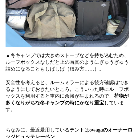
▲冬キャンプでは大きめストーブなどを持ち込むため、
ルーフボックスなしだと上の写真のようにぎゅうぎゅう
詰めになることもしばしば（積み方……）。
安全性を考えると、ルームミラーによる後方確認はでき
るようにしておきたいところ。こういった時にルーフボ
ックスを利用すると車内に余裕が生まれるので、
荷物が
多くなりがちな冬キャンプの時にかなり重宝
していま
す。
ちなみに、最近愛用しているテントは
owagaのオーナーロ
ッジヒュッテレーベン
。