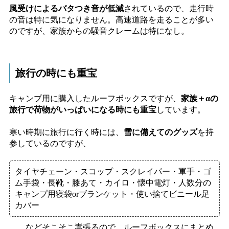
風受けによるバタつき音が低減
されているので、走行時
の音は特に気になりません。高速道路を走ることが多い
のですが、家族からの騒音クレームは特になし。
旅行の時にも重宝
キャンプ用に購入したルーフボックスですが、
家族＋αの
旅行で荷物がいっぱいになる時にも重宝
しています。
寒い時期に旅行に行く時には、
雪に備えてのグッズ
を持
参しているのですが、
タイヤチェーン・スコップ・スクレイパー・軍手・ゴ
ム手袋・長靴・膝あて・カイロ・懐中電灯・人数分の
キャンプ用寝袋orブランケット・使い捨てビニール足
カバー
……などそこそこ嵩張るので、ルーフボックスにまとめ