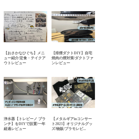
【おさかなひぐち】メニ
【排煙ダクトDIY】自宅
ュー紹介/定食・テイクア
焼肉の煙対策/ダクトファ
ウトレビュー
ンレビュー
浄水器【トレビーノ ブラ
【メタルギアinコンサー
ンチ】をDIYで設置/一年
ト2023】オリジナルグッ
経過レビュー
ズ/物販/プラモレビ...